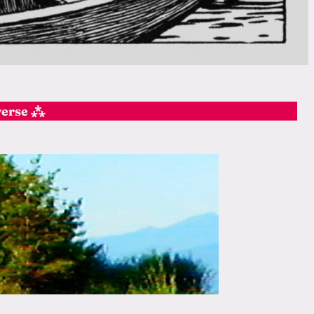
iverse ⁂