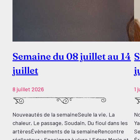
Semaine du 08 juillet au 14
S
juillet
j
8 juillet 2026
1 
Nouveautés de la semaineSeule la vie, La
No
chaleur, Le passage, Soudain, Du fioul dans les
Ya
artèresÉvènements de la semaineRencontre
Se
réalisateur : Enseignez à vivre ! Edgar Morin et
Ér