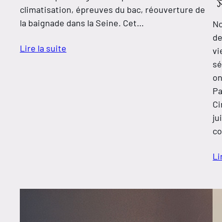
climatisation, épreuves du bac, réouverture de
la baignade dans la Seine. Cet…
No
de
Lire la suite
vi
sé
on
Pa
Ci
ju
co
Li