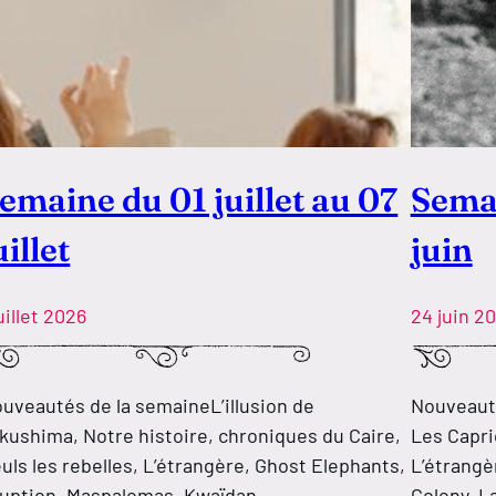
emaine du 01 juillet au 07
Semai
uillet
juin
juillet 2026
24 juin 2
uveautés de la semaineL’illusion de
Nouveauté
kushima, Notre histoire, chroniques du Caire,
Les Capric
uls les rebelles, L’étrangère, Ghost Elephants,
L’étrangè
uption, Maspalomas, Kwaïdan,
Colony, L