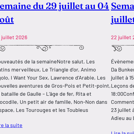
emaine du 29 juillet au 04
Semai
oût
juille
 juillet 2026
22 juillet
uveautés de la semaineNotre salut, Les
Évènement
tins merveilleux, Le Triangle d’or, Animo
Da Bunker
golo, I Want Your Sex, Lawrence d’Arabie, Les
juillet à
uvelles aventures de Gros-Pois et Petit-point,
Leçons de
 bataille de Gaulle – L’âge de fer, Rita et
18:00Conf
ocodile, Un petit air de famille, Non-Non dans
Comment j
espace, Les Tourouges et les Toubleus
23 juille
Adieu au
re la suite
Lire la su