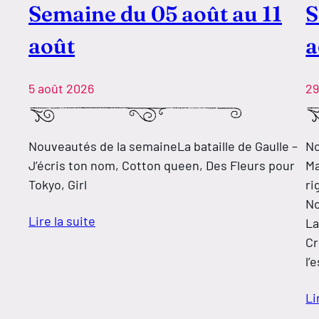
Semaine du 05 août au 11
S
août
a
5 août 2026
29
Nouveautés de la semaineLa bataille de Gaulle –
No
J’écris ton nom, Cotton queen, Des Fleurs pour
Ma
Tokyo, Girl
ri
No
Lire la suite
La
Cr
l’
Li