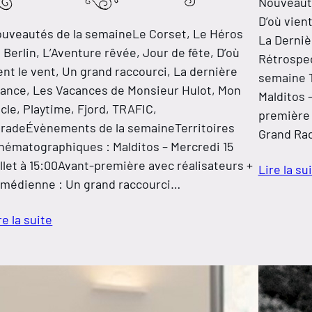
Nouveauté
D’où vient
uveautés de la semaineLe Corset, Le Héros
La Derniè
 Berlin, L’Aventure rêvée, Jour de fête​​​​​​​, D’où
Rétrospec
ent le vent, Un grand raccourci, La dernière
semaine T
ance, Les Vacances de Monsieur Hulot, Mon
Malditos –
cle, Playtime, Fjord, TRAFIC,
première 
radeÉvènements de la semaineTerritoires
Grand Rac
nématographiques : Malditos – Mercredi 15
illet à 15:00Avant-première avec réalisateurs +
Lire la su
médienne : Un grand raccourci…
re la suite