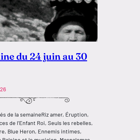
ne du 24 juin au 30
026
s de la semaineRiz amer, Éruption,
es de l’Enfant Roi, Seuls les rebelles,
re, Blue Heron, Ennemis intimes,
a Baleine et le musicien, Maspalomas,