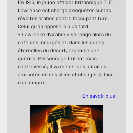
En 1916, le je
 dont 2 avant-premières !
Lawrence est
r de 3 ans / Tarif unique 5 euros
révoltes arab
Celui qu’on a
ille et Momo
« Lawrence d’
 Rigolo
côté des insu
Pois & Petit-Point
éternelles du
nde à l'envers
guérilla. Per
& Crocodile
controversé, 
tit Air de Famille
aux côtés de 
on dans l'Espace
d’un empire.
ourouges et les Toubleus
En savoir plus