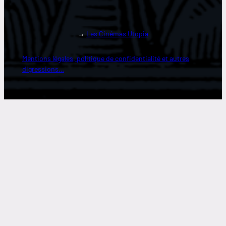
→
Les Cinémas Utopia
Mentions légales, politique de confidentialité et autres
digressions…