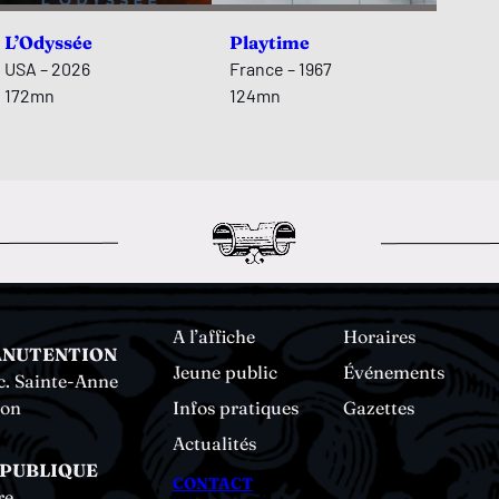
L’Odyssée
Playtime
USA – 2026
France – 1967
172mn
124mn
A l’affiche
Horaires
ANUTENTION
Jeune public
Événements
c. Sainte-Anne
non
Infos pratiques
Gazettes
Actualités
ÉPUBLIQUE
CONTACT
re