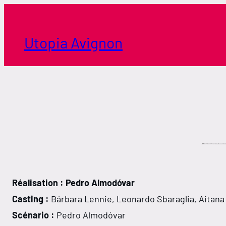
Aller
au
contenu
Utopia Avignon
Réalisation : Pedro Almodóvar
Casting :
Bárbara Lennie, Leonardo Sbaraglia, Aitana
Scénario :
Pedro Almodóvar