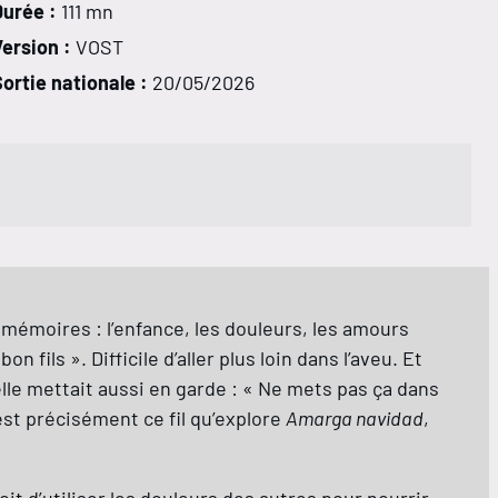
Durée :
111 mn
ersion :
VOST
ortie nationale :
20/05/2026
s mémoires : l’enfance, les douleurs, les amours
fils ». Difficile d’aller plus loin dans l’aveu. Et
elle mettait aussi en garde : « Ne mets pas ça dans
’est précisément ce fil qu’explore
Amarga navidad
,
oit d’utiliser les douleurs des autres pour nourrir