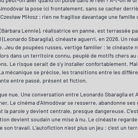
Almodóvar la pose ici frontalement, sans se cacher derri
esław Miłosz : rien ne fragilise davantage une famille q
 (Bárbara Lennie), réalisatrice en panne, est terrassée p
úl (Leonardo Sbaraglia), cinéaste aguerri, en 2026. Un réa
. Jeu de poupées russes, vertige familier : le cinéaste 
ors dans un territoire connu, peuplé de motifs chers au ré
sons. Le risque serait de s’y installer confortablement. Ma
 La mécanique se précise, les transitions entre les diffé
lante entre passé, présent et fiction.
que nue. Une conversation entre Leonardo Sbaraglia et A
âcher. Le cinéma d’Almodóvar se resserre, abandonne ses
t la parole y devient centrale, presque dangereuse. C’est 
tion devient soudain une mise à nu. Le cinéaste regard
son travail. L’autofiction n’est plus un jeu : c’est un ter