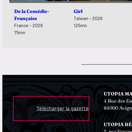
De la Comédie-
Girl
Française
Taiwan – 2026
France – 2026
125mn
75mn
UTOPIA M
4 Rue des Es
84000 Avig
Télécharger la gazette
UTOPIA R
5, rue Figuiè