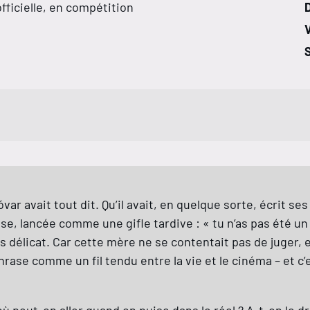
fficielle, en compétition
V
S
ar avait tout dit. Qu’il avait, en quelque sorte, écrit se
, lancée comme une gifle tardive : « tu n’as pas été un bon 
us délicat. Car cette mère ne se contentait pas de juger, 
phrase comme un fil tendu entre la vie et le cinéma – et c
où peut-on aller quand on puise dans le réel ? A-t-on le dr