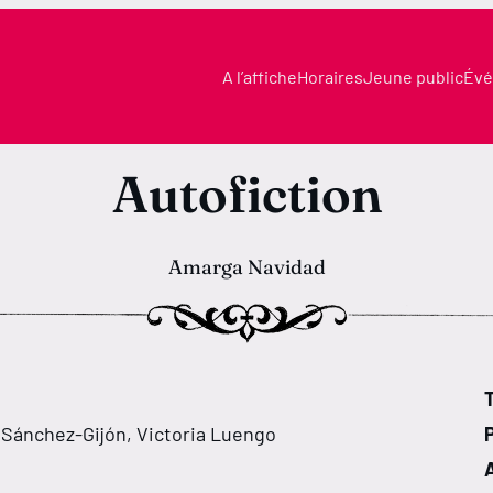
A l’affiche
Horaires
Jeune public
Évé
Autofiction
Amarga Navidad
T
 Sánchez-Gijón, Victoria Luengo