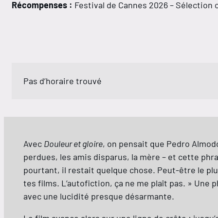
Récompenses :
Festival de Cannes 2026 – Sélection o
Pas d’horaire trouvé
Avec
Douleur et gloire
, on pensait que Pedro Almodóv
perdues, les amis disparus, la mère – et cette phrase
pourtant, il restait quelque chose. Peut-être le pl
tes films. L’autofiction, ça ne me plaît pas. » Une 
avec une lucidité presque désarmante.
Le film avance alors sur une ligne de crête : jusqu’