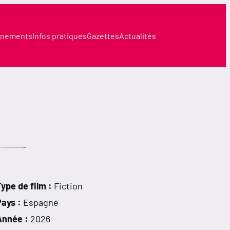
nements
Infos pratiques
Gazettes
Actualités
ype de film :
Fiction
Pays :
Espagne
Année :
2026